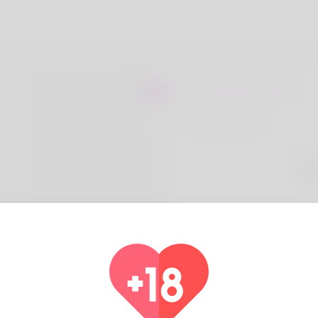
Sur Roberta Rickel
t slot aluminum
Pays
Alg