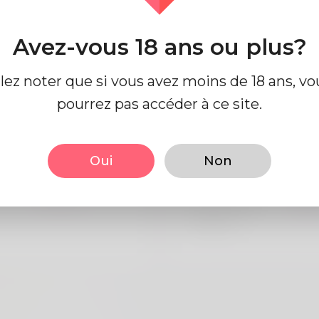
Avez-vous 18 ans ou plus?
e profil
llez noter que si vous avez moins de 18 ans, vo
pourrez pas accéder à ce site.
 base
Regards
Oui
Non
Mâle
la taille
183
Anglais
Couleur de
Noi
cheveux