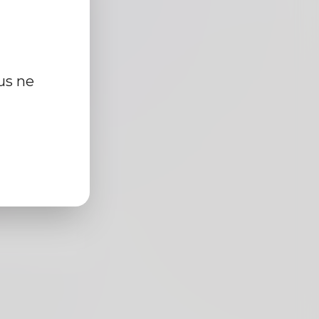
us ne
cm
r