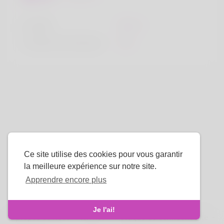
la taille
183cm
Couleur de cheveux
Noir
Ce site utilise des cookies pour vous garantir
la meilleure expérience sur notre site.
Apprendre encore plus
La langue
Je l'ai!
À propos de nous
-
termes
-
Politique de confidentialité
-