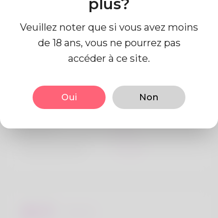
plus?
Veuillez noter que si vous avez moins
de 18 ans, vous ne pourrez pas
accéder à ce site.
Information de profil
Oui
Non
De base
Le sexe
Mâle
langue préférée
Anglais
Regards