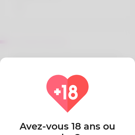
Sur Rolland Melendez
Hello from Austria! I'm glad to be here. My name’s
Jesus.
I reside in Hofstetten, a quiet town in southern
Austria.
Born and raised here 26 years ago. Married in
December 2002. Currently employed at a local
shop.
Pays
Algeria
Avez-vous 18 ans ou