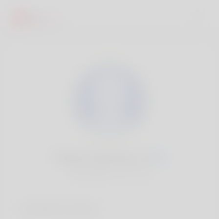
Rolland Melendez, 20
Popularité:
Très lent
Comptes sociaux