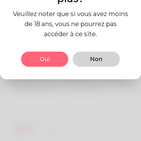
Veuillez noter que si vous avez moins
de 18 ans, vous ne pourrez pas
accéder à ce site.
Information de profil
Oui
Non
De base
Le sexe
Mâle
langue préférée
Anglais
Regards