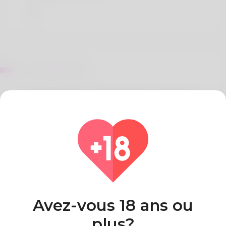
Sur Elaine Smart
The writer's title is Latrisha Gorecki. My husband
and I live in Illinois and I don't plan on changing it. I
function as a supervisor but quickly my spouse and
I will start our own business. Playing golf is the
pastime she will never quit performing. See what's
new on my web site here: https://bizzo.co.at/
Pays
Algeria
Avez-vous 18 ans ou
plus?