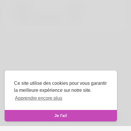
la taille
183cm
Couleur de cheveux
Noir
Ce site utilise des cookies pour vous garantir
la meilleure expérience sur notre site.
Apprendre encore plus
La langue
Je l'ai!
À propos de nous
-
termes
-
Politique de confidentialité
-
Contact
-
FAQ
-
Rembourser
-
Développeurs