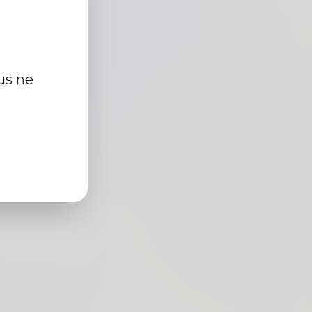
us ne
cm
r