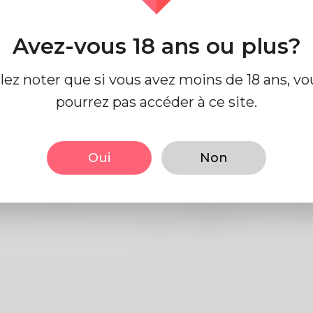
Avez-vous 18 ans ou plus?
e profil
llez noter que si vous avez moins de 18 ans, vo
pourrez pas accéder à ce site.
 base
Regards
Oui
Non
Mâle
la taille
183
Anglais
Couleur de
Noi
cheveux