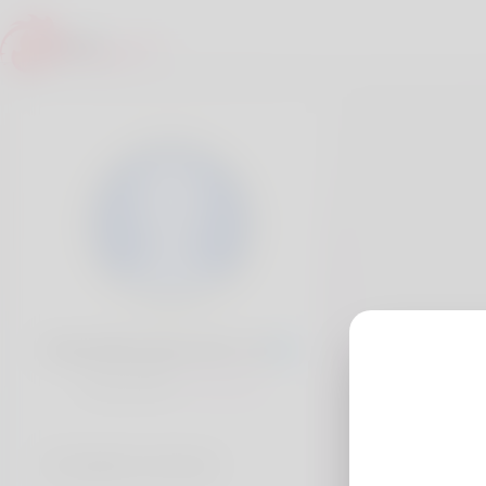
Shad Bloodsworth, 20
Popularité:
Très lent
Comptes sociaux