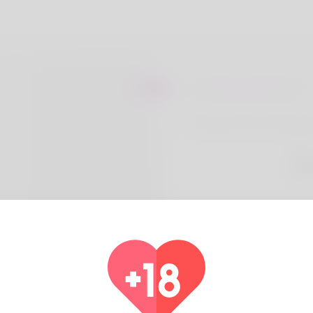
Sur Shad Bloodsworth
The author's name may b
Pays
Alg