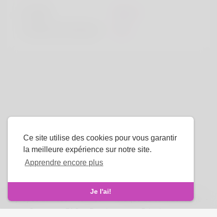
la taille
183cm
Couleur de cheveux
Noir
Ce site utilise des cookies pour vous garantir
la meilleure expérience sur notre site.
Apprendre encore plus
La langue
Je l'ai!
À propos de nous
-
termes
-
Politique de confidentialité
-
Contact
-
FAQ
-
Rembourser
-
Développeurs