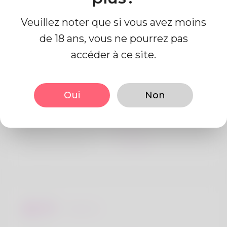
Veuillez noter que si vous avez moins
de 18 ans, vous ne pourrez pas
accéder à ce site.
Information de profil
Oui
Non
De base
Le sexe
Mâle
langue préférée
Anglais
Regards