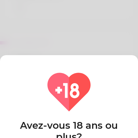
Sur Sherry Mill
References:
Instant payid pokies australia real money no
deposit free chips new payid pokies australia real
money
Pays
Algeria
Avez-vous 18 ans ou
plus?