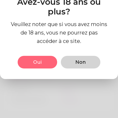
Avez-vous 18 ans ou
Algeria
plus?
Veuillez noter que si vous avez moins
de 18 ans, vous ne pourrez pas
accéder à ce site.
Information de profil
Oui
Non
De base
Le sexe
Mâle
langue préférée
Anglais