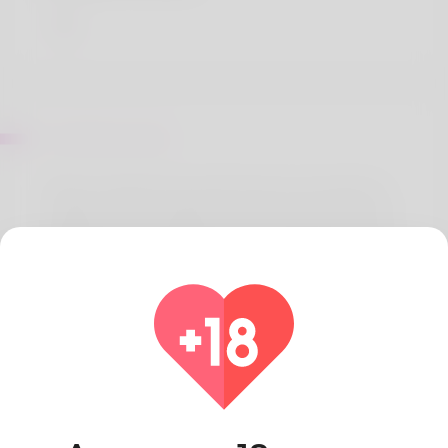
Sur Shona Avey
Elinore is going to be what anyone can need me
together with I really like it. To cook should be the
application she really likes most. Vermont is most
of the place I personally love for the most part and
this is my family delights in it. Auditing presents
been the profession about some times but
subsequently she'll wind up being on your
sweetheart own. If people want to positively find
out in the open more look for out some of my
website: https://allbio.link/sherricara
Pays