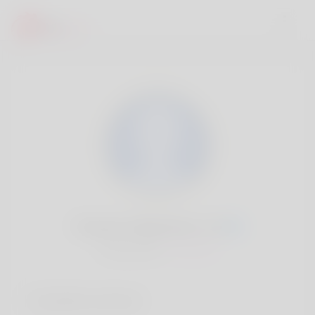
Terrance Blackston, 20
Popularité:
Très lent
Comptes sociaux