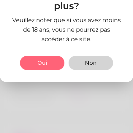
plus?
Veuillez noter que si vous avez moins
de 18 ans, vous ne pourrez pas
accéder à ce site.
Information de profil
Oui
Non
De base
Le sexe
Mâle
langue préférée
Anglais