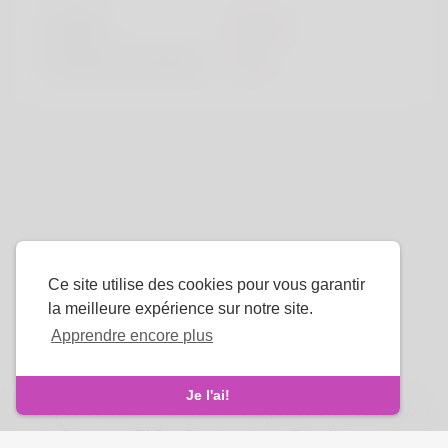
la taille
183cm
Couleur de cheveux
Noir
Ce site utilise des cookies pour vous garantir
la meilleure expérience sur notre site.
Apprendre encore plus
La langue
Je l'ai!
À propos de nous
-
termes
-
Politique de confidentialité
-
Contact
-
FAQ
-
Rembourser
-
Développeurs