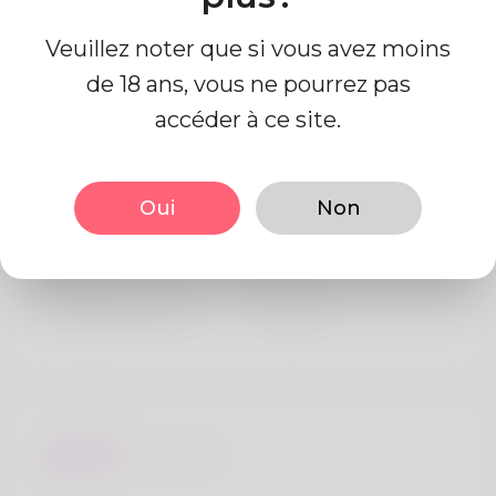
Veuillez noter que si vous avez moins
de 18 ans, vous ne pourrez pas
accéder à ce site.
Information de profil
Oui
Non
De base
Le sexe
Mâle
langue préférée
Anglais
Regards