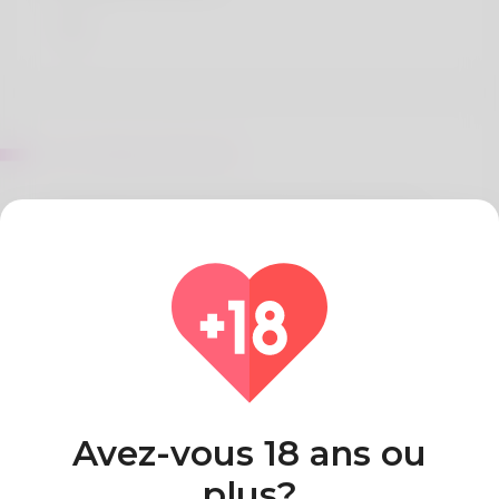
Sur Terrance Sirmans
The author is known by selected of Rubie. Years
ago he moved to Okla. He works for a manager. To
play basketball is what my in addition to I
participate in. He's not godd at design a person
might wish to check his website:
https://locksmithstrainingcourse.com/forum/profile/Brigi
Pays
Algeria
Avez-vous 18 ans ou
plus?