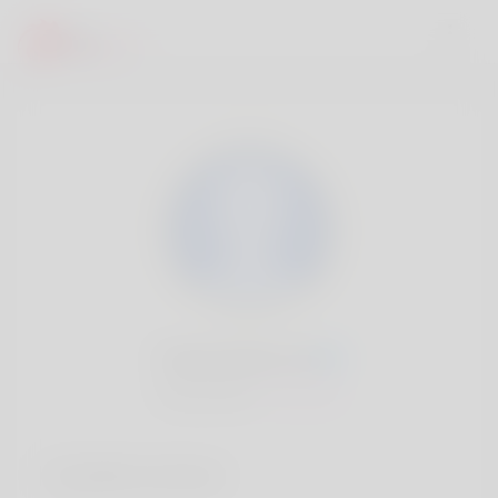
Trena Pond, 20
Popularité:
Très lent
Comptes sociaux