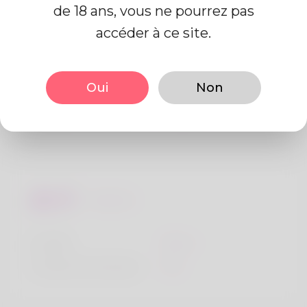
de 18 ans, vous ne pourrez pas
accéder à ce site.
De base
Oui
Non
Le sexe
Mâle
langue préférée
Anglais
Regards
la taille
183cm
Couleur de cheveux
Noir