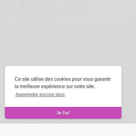
la taille
183cm
Couleur de cheveux
Noir
Ce site utilise des cookies pour vous garantir
la meilleure expérience sur notre site.
Apprendre encore plus
La langue
Je l'ai!
À propos de nous
-
termes
-
Politique de confidentialité
-
Contact
-
FAQ
-
Rembourser
-
Développeurs