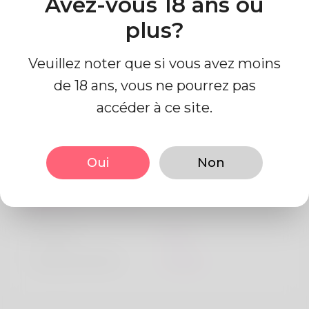
Avez-vous 18 ans ou
Algeria
plus?
Veuillez noter que si vous avez moins
de 18 ans, vous ne pourrez pas
accéder à ce site.
Information de profil
Oui
Non
De base
Le sexe
Mâle
langue préférée
Anglais