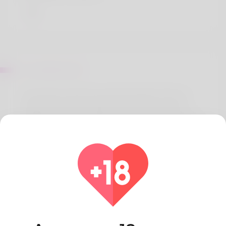
Sur Zella Stock
The author is known by historical past of the of
Rubie Eisele. My husband and I chose to are in
Alabama plus i love living now. The thing he adores
most is to play basketball but he hasn't made
money with them. Accounting is her position. I've
been working on my website for some time now.
Have a go here: https://body-
positivity.org/groups/goldstar-trust-ira-a-
comprehensive-guide-to-self-directed-retirement-
accounts/
Pays