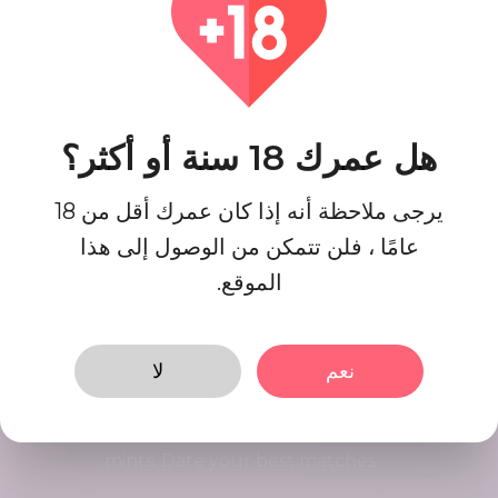
إصنع حساب
قم بتسجيل حسابك بخطوات سريعة وسهلة ،
وعند الانتهاء ستحصل على ملف تعريف جيد
المظهر.
هل عمرك 18 سنة أو أكثر؟
العثور على المباريات
يرجى ملاحظة أنه إذا كان عمرك أقل من 18
ابحث وتواصل مع المطابقات المثالية بالنسبة
عامًا ، فلن تتمكن من الوصول إلى هذا
لك حتى الآن ، فهي سهلة وممتعة كاملة.
الموقع.
بدء التي يرجع تاريخها
نعم
لا
Interact using our user friendly
platform, Initiate conversations in
mints. Date your best matches.