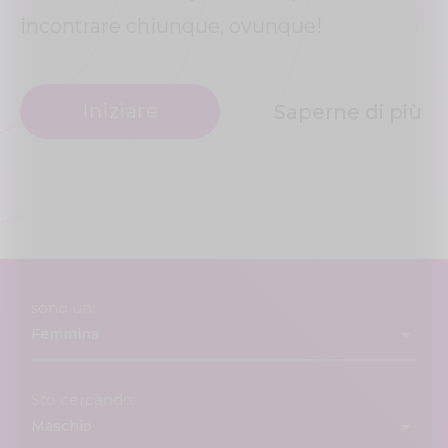
incontrare chiunque, ovunque!
Iniziare
Saperne di più
sono un:
Sto cercando: