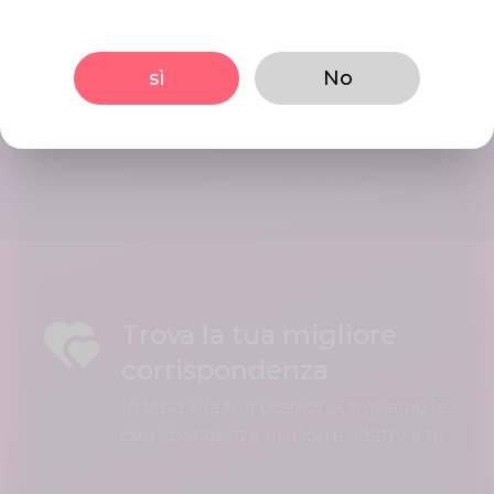
Inizia Incontri
Interact using our user friendly
sì
No
platform, Initiate conversations in
mints. Date your best matches.
Trova la tua migliore
corrispondenza
In base alla tua posizione, troviamo le
corrispondenze migliori e adatte a te.