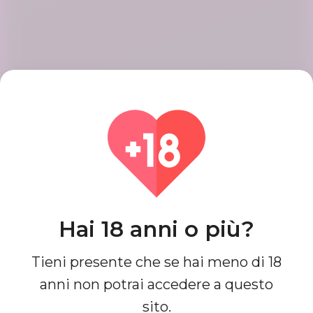
Crea un account
Registra il tuo account con passaggi
semplici e veloci, al termine otterrai
un profilo di bell'aspetto.
Trova corrispondenze
Hai 18 anni o più?
Cerca e connettiti con le partite che
sono perfette per te fino ad oggi, è
facile e un divertimento completo.
Tieni presente che se hai meno di 18
anni non potrai accedere a questo
sito.