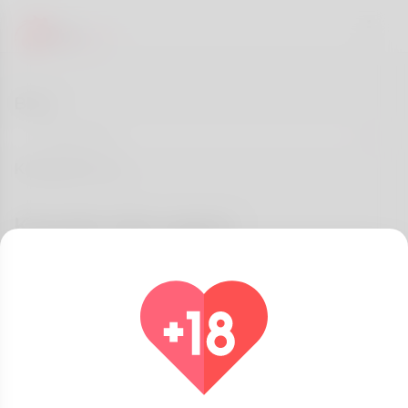
Blog
Kategoriler
Konular size uygun
Herşey