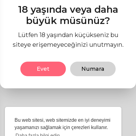
18 yaşında veya daha
büyük müsünüz?
Lütfen 18 yaşından küçükseniz bu
Makale bulunamadı
siteye erişemeyeceğinizi unutmayın.
Evet
Numara
Bu web sitesi, web sitemizde en iyi deneyimi
yaşamanızı sağlamak için çerezleri kullanır.
Daha fazla bilgi edin